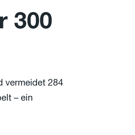
r 300
d vermeidet 284
lt – ein