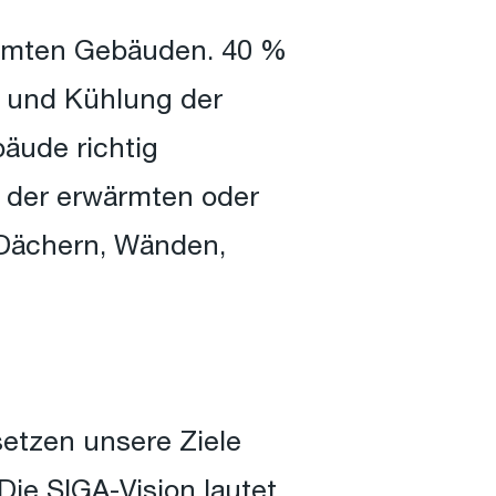
ämmten Gebäuden. 40 %
 und Kühlung der
äude richtig
l der erwärmten oder
 Dächern, Wänden,
setzen unsere Ziele
ie SIGA-Vision lautet