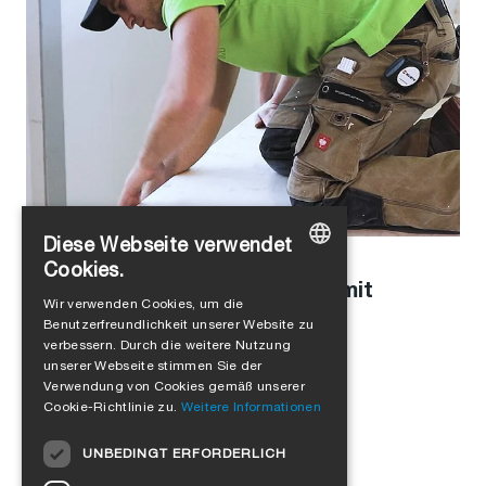
Diese Webseite verwendet
Stefanie Schaller
in
Unternehmenskultur
,
Produkte
Cookies.
Modulbau mit Holz: Interview mit
GERMAN
Wir verwenden Cookies, um die
Leopold Kasseckert
Benutzerfreundlichkeit unserer Website zu
ENGLISH
verbessern. Durch die weitere Nutzung
FRENCH
unserer Webseite stimmen Sie der
Verwendung von Cookies gemäß unserer
ITALIAN
Cookie-Richtlinie zu.
Weitere Informationen
DUTCH
UNBEDINGT ERFORDERLICH
NORWEGIAN