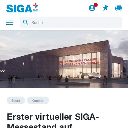
Über uns
Referenzen
Jobs
Blog
zum Webshop
Deutsch
Event
Kunden
Erster virtueller SIGA-
Messestand auf