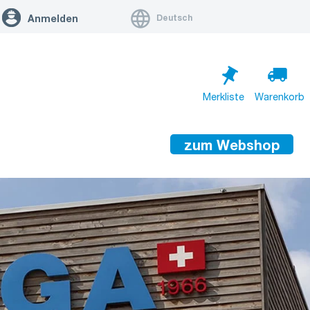
Deutsch
Anmelden
Merkliste
Warenkorb
zum Webshop
Warenkorb ist leer
Zum Warenkorb