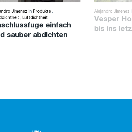
jandro Jimenez
in
Produkte
,
Alejandro Jimenez
ddichtheit
,
Luftdichtheit
Vesper Ho
schlussfuge einfach
bis ins let
d sauber abdichten