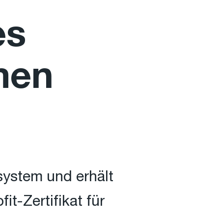
es
men
ystem und erhält
t-Zertifikat für