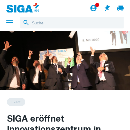
Über uns
Referenzen
Jobs
Blog
zum Webshop
Deutsch
Event
SIGA eröffnet
Innovationszentrum in