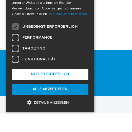
FRENCH
unserer Webseite stimmen Sie der
Verwendung von Cookies gemäß unserer
ITALIAN
Cookie-Richtlinie zu.
Weitere Informationen
DUTCH
UNBEDINGT ERFORDERLICH
NORWEGIAN
PERFORMANCE
POLISH
TARGETING
SWEDISH
Hilfe
FUNKTIONALITÄT
CZECH
Downloads
DANISH
SIGA-Fachhändler finden
NUR ERFORDERLICH
Häufig gestellte Fragen
HUNGARIAN
Cookie-Einstellungen
ALLE AKZEPTIEREN
ESTONIAN
LATVIAN
DETAILS ANZEIGEN
zur Website
LITHUANIAN
Copyright © 2026 SIGA. Alle Rechte vorbehalten
SLOVAK
Unbedingt erforderlich
Performance
Jobs
Datenschutz
Impressum
AGB