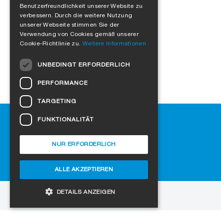
Meisterwerk
Benutzerfreundlichkeit unserer Website zu
ENGLISH
verbessern. Durch die weitere Nutzung
FRENCH
unserer Webseite stimmen Sie der
Verwendung von Cookies gemäß unserer
ITALIAN
Cookie-Richtlinie zu.
Weitere Informationen
DUTCH
UNBEDINGT ERFORDERLICH
NORWEGIAN
PERFORMANCE
POLISH
TARGETING
SWEDISH
Hilfe
FUNKTIONALITÄT
CZECH
Downloads
DANISH
SIGA-Fachhändler finden
NUR ERFORDERLICH
Häufig gestellte Fragen
HUNGARIAN
Cookie-Einstellungen
ALLE AKZEPTIEREN
ESTONIAN
LATVIAN
DETAILS ANZEIGEN
zur Website
LITHUANIAN