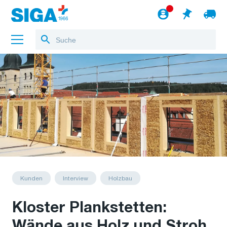
Über uns
Referenzen
Jobs
Blog
zum Webshop
Deutsch
Kunden
Interview
Holzbau
Kloster Plankstetten:
Wände aus Holz und Stroh