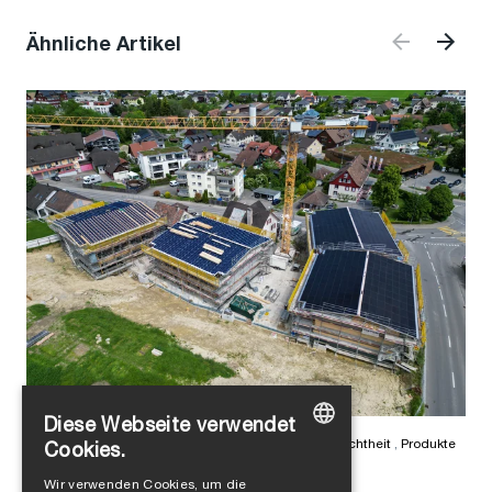
Ähnliche Artikel
Diese Webseite verwendet
Lara Pichler
in
Luftdichtheit
,
Nachhaltigkeit
,
Winddichtheit
,
Produkte
Cookies.
Alte Schmitte: Klimapositives
GERMAN
Wir verwenden Cookies, um die