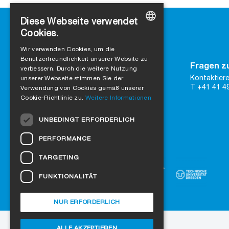
Diese Webseite verwendet
Cookies.
GERMAN
Wir verwenden Cookies, um die
Benutzerfreundlichkeit unserer Website zu
ENGLISH
Kontakt
Fragen z
verbessern. Durch die weitere Nutzung
SIGA
Kontaktiere
FRENCH
unserer Webseite stimmen Sie der
Rütmattstrasse 7
T +41 41 4
Verwendung von Cookies gemäß unserer
CH-6017 Ruswil
ITALIAN
Cookie-Richtlinie zu.
Weitere Informationen
DUTCH
zu Google Maps
UNBEDINGT ERFORDERLICH
Kontaktformular
NORWEGIAN
PERFORMANCE
Vertraue auf zertifizierte Qualität
POLISH
TARGETING
SWEDISH
FUNKTIONALITÄT
CZECH
DANISH
NUR ERFORDERLICH
HUNGARIAN
ALLE AKZEPTIEREN