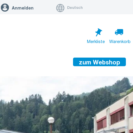
Deutsch
Anmelden
Merkliste
Warenkorb
zum Webshop
Warenkorb ist leer
Zum Warenkorb