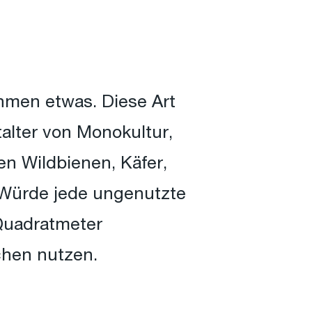
hmen etwas. Diese Art
talter von Monokultur,
en Wildbienen, Käfer,
. Würde jede ungenutzte
 Quadratmeter
chen nutzen.