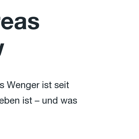
reas
w
 Wenger ist seit
ieben ist – und was