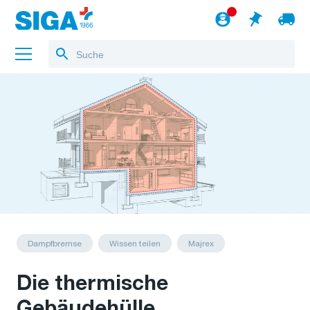
Über uns
Referenzen
Jobs
Blog
zum Webshop
Deutsch
Dampfbremse
Wissen teilen
Majrex
Die thermische
Gebäudehülle