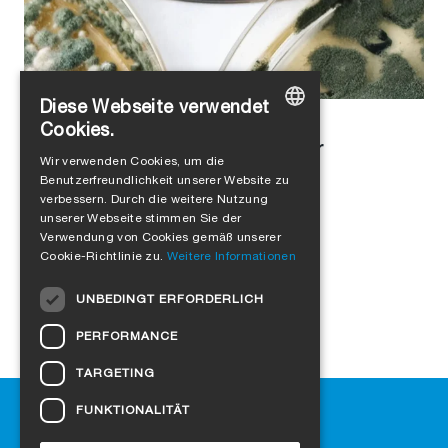
Diese Webseite verwendet
Alejandro Jimenez
in
Luftdichtheit
Cookies.
Schimmel vermeiden: Tipps für
GERMAN
Wir verwenden Cookies, um die
gesundes Wohnen
Benutzerfreundlichkeit unserer Website zu
ENGLISH
verbessern. Durch die weitere Nutzung
FRENCH
unserer Webseite stimmen Sie der
Verwendung von Cookies gemäß unserer
ITALIAN
Cookie-Richtlinie zu.
Weitere Informationen
DUTCH
UNBEDINGT ERFORDERLICH
NORWEGIAN
PERFORMANCE
POLISH
TARGETING
SWEDISH
Hilfe
FUNKTIONALITÄT
CZECH
Downloads