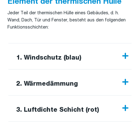
Element der thermischen Hülle
Jeder Teil der thermischen Hülle eines Gebäudes, d. h.
Wand, Dach, Tür und Fenster, besteht aus den folgenden
Funktionsschichten:
1.
Windschutz (blau)
Diese Schicht schützt die Wärmedämmung vor
kaltem Wind und anderen Witterungseinflüssen
2.
Wärmedämmung
wie Regen, Schnee und Sonneneinstrahlung. Sie
bietet auch Schutz vor Insekten.
Diese Schicht verringert den Wärmedurchgang
durch die Gebäudehülle (d. h. die Übertragung von
3.
Luftdichte Schicht (rot)
Wärmeenergie zwischen Objekten mit
unterschiedlichen Temperaturen).
Diese abgedichtete Schicht schützt die
Wärmedämmung, indem sie den Durchgang von