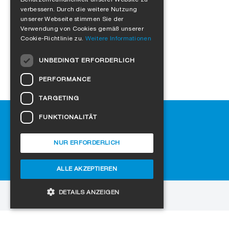
ENGLISH
verbessern. Durch die weitere Nutzung
FRENCH
unserer Webseite stimmen Sie der
Mehr laden
Verwendung von Cookies gemäß unserer
ITALIAN
Cookie-Richtlinie zu.
Weitere Informationen
DUTCH
UNBEDINGT ERFORDERLICH
NORWEGIAN
PERFORMANCE
POLISH
TARGETING
SWEDISH
Hilfe
FUNKTIONALITÄT
CZECH
Downloads
DANISH
SIGA-Fachhändler finden
NUR ERFORDERLICH
Häufig gestellte Fragen
HUNGARIAN
Cookie-Einstellungen
ALLE AKZEPTIEREN
ESTONIAN
LATVIAN
DETAILS ANZEIGEN
zur Website
LITHUANIAN
Copyright © 2026 SIGA. Alle Rechte vorbehalten
SLOVAK