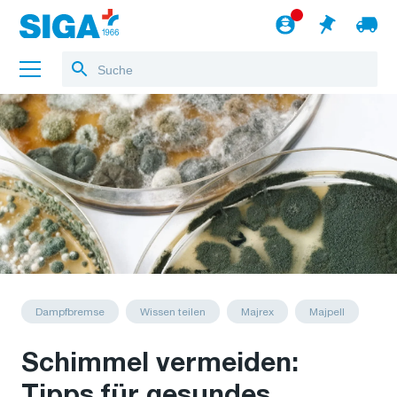
Über uns
Referenzen
Jobs
Blog
zum Webshop
Deutsch
Dampfbremse
Wissen teilen
Majrex
Majpell
Schimmel vermeiden:
Tipps für gesundes