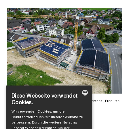
Diese Webseite verwendet
Lara Pichler
in
Luftdichtheit
,
Nachhaltigkeit
,
Winddichtheit
,
Produkte
Cookies.
Alte Schmitte: Klimapositives
GERMAN
Wir verwenden Cookies, um die
Meisterwerk
Benutzerfreundlichkeit unserer Website zu
ENGLISH
verbessern. Durch die weitere Nutzung
FRENCH
unserer Webseite stimmen Sie der