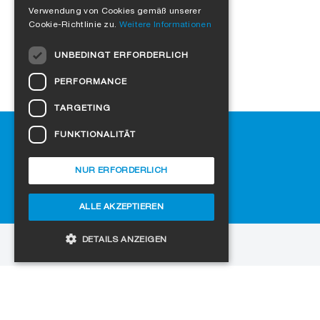
Verwendung von Cookies gemäß unserer
ITALIAN
Cookie-Richtlinie zu.
Weitere Informationen
DUTCH
UNBEDINGT ERFORDERLICH
NORWEGIAN
PERFORMANCE
POLISH
TARGETING
SWEDISH
Hilfe
FUNKTIONALITÄT
CZECH
Downloads
DANISH
SIGA-Fachhändler finden
NUR ERFORDERLICH
Häufig gestellte Fragen
HUNGARIAN
Cookie-Einstellungen
ALLE AKZEPTIEREN
ESTONIAN
LATVIAN
DETAILS ANZEIGEN
zur Website
LITHUANIAN
Copyright © 2026 SIGA. Alle Rechte vorbehalten
SLOVAK
Unbedingt erforderlich
Performance
Jobs
Datenschutz
Impressum
AGB
SPANISH
Targeting
Funktionalität