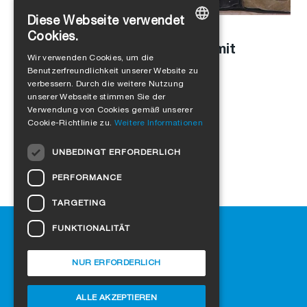
Diese Webseite verwendet
Stefanie Schaller
in
Unternehmenskultur
,
Produkte
Cookies.
Modulbau mit Holz: Interview mit
GERMAN
Wir verwenden Cookies, um die
Leopold Kasseckert
Benutzerfreundlichkeit unserer Website zu
ENGLISH
verbessern. Durch die weitere Nutzung
FRENCH
unserer Webseite stimmen Sie der
Verwendung von Cookies gemäß unserer
ITALIAN
Cookie-Richtlinie zu.
Weitere Informationen
DUTCH
UNBEDINGT ERFORDERLICH
NORWEGIAN
PERFORMANCE
POLISH
TARGETING
SWEDISH
Hilfe
FUNKTIONALITÄT
CZECH
Downloads
DANISH
SIGA-Fachhändler finden
NUR ERFORDERLICH
Häufig gestellte Fragen
HUNGARIAN
Cookie-Einstellungen
ALLE AKZEPTIEREN
ESTONIAN