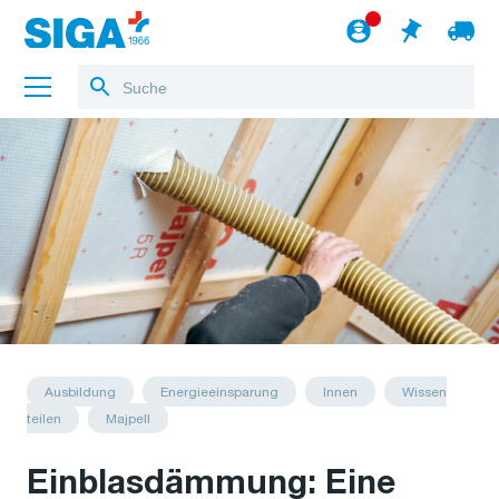
Über uns
Referenzen
Jobs
Blog
zum Webshop
Deutsch
Ausbildung
Energieeinsparung
Innen
Wissen
teilen
Majpell
Einblasdämmung: Eine