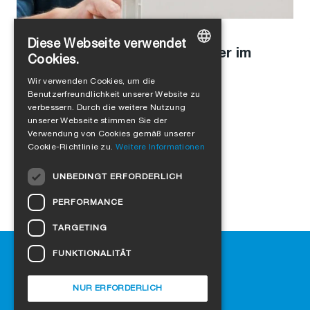
Alejandro Jimenez
in
Unternehmenskultur
Diese Webseite verwendet
20 Jahre SIGA: Andreas Wenger im
Cookies.
Interview
GERMAN
Wir verwenden Cookies, um die
Benutzerfreundlichkeit unserer Website zu
ENGLISH
verbessern. Durch die weitere Nutzung
FRENCH
unserer Webseite stimmen Sie der
Verwendung von Cookies gemäß unserer
ITALIAN
Cookie-Richtlinie zu.
Weitere Informationen
DUTCH
UNBEDINGT ERFORDERLICH
NORWEGIAN
PERFORMANCE
POLISH
TARGETING
SWEDISH
Hilfe
FUNKTIONALITÄT
CZECH
Downloads
DANISH
SIGA-Fachhändler finden
NUR ERFORDERLICH
Häufig gestellte Fragen
HUNGARIAN