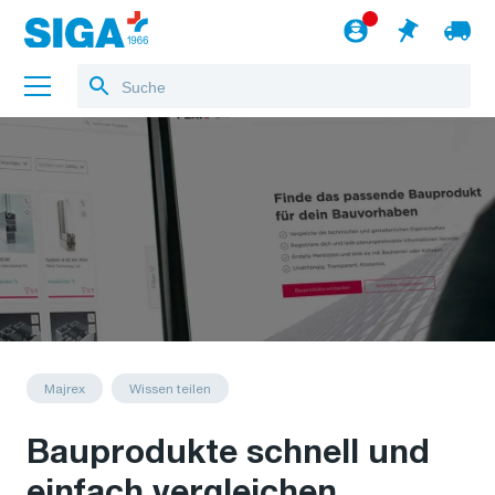
Über uns
Referenzen
Jobs
Blog
zum Webshop
Deutsch
Majrex
Wissen teilen
Bauprodukte schnell und
einfach vergleichen