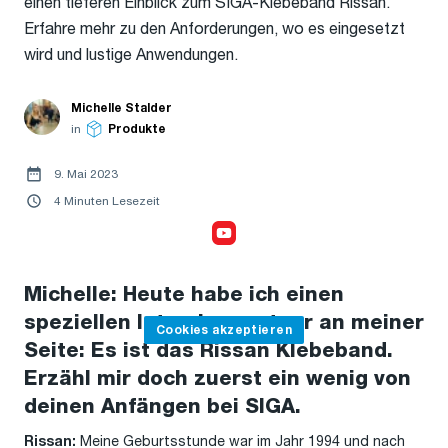
einen tieferen Einblick zum SIGA-Klebeband Rissan.
Erfahre mehr zu den Anforderungen, wo es eingesetzt
wird und lustige Anwendungen.
Michelle Stalder
in
Produkte
9. Mai 2023
4 Minuten Lesezeit
Cookies akzeptieren,
um das Video anzusehen
Michelle: Heute habe ich einen
speziellen Interviewpartner an meiner
Cookies akzeptieren
Seite: Es ist das Rissan Klebeband.
Erzähl mir doch zuerst ein wenig von
deinen Anfängen bei SIGA.
Meine Geburtsstunde war im Jahr 1994 und nach
Rissan: