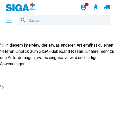
In diesem Interview der etwas anderen Art erhältst du einen
tieferen Einblick zum SIGA-Klebeband Rissan. Erfahre mehr zu
den Anforderungen, wo es eingesetzt wird und lustige
Anwendungen.
Über uns
">
In diesem Interview der etwas anderen Art erhältst du einen
tieferen Einblick zum SIGA-Klebeband Rissan. Erfahre mehr zu
Referenzen
den Anforderungen, wo es eingesetzt wird und lustige
Jobs
Anwendungen.
Blog
zum Webshop
">
Deutsch