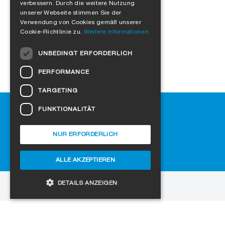
verbessern. Durch die weitere Nutzung
FRENCH
unserer Webseite stimmen Sie der
Verwendung von Cookies gemäß unserer
ITALIAN
Cookie-Richtlinie zu.
Weitere Informationen
DUTCH
UNBEDINGT ERFORDERLICH
NORWEGIAN
PERFORMANCE
POLISH
TARGETING
SWEDISH
Hilfe
FUNKTIONALITÄT
CZECH
Downloads
DANISH
SIGA-Fachhändler finden
NUR ERFORDERLICH
Häufig gestellte Fragen
HUNGARIAN
Cookie-Einstellungen
ALLE AKZEPTIEREN
ESTONIAN
LATVIAN
DETAILS ANZEIGEN
zur Website
LITHUANIAN
Copyright © 2026 SIGA. Alle Rechte vorbehalten
SLOVAK
Unbedingt erforderlich
Performance