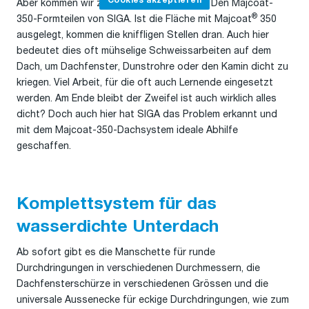
Cookies akzeptieren
Aber kommen wir zum eigentlichen Thema: Den Majcoat-
®
350-Formteilen von SIGA. Ist die Fläche mit Majcoat
350
ausgelegt, kommen die kniffligen Stellen dran. Auch hier
bedeutet dies oft mühselige Schweissarbeiten auf dem
Dach, um Dachfenster, Dunstrohre oder den Kamin dicht zu
kriegen. Viel Arbeit, für die oft auch Lernende eingesetzt
werden. Am Ende bleibt der Zweifel ist auch wirklich alles
dicht? Doch auch hier hat SIGA das Problem erkannt und
mit dem Majcoat-350-Dachsystem ideale Abhilfe
geschaffen.
Komplettsystem für das
wasserdichte Unterdach
Ab sofort gibt es die Manschette für runde
Durchdringungen in verschiedenen Durchmessern, die
Dachfensterschürze in verschiedenen Grössen und die
universale Aussenecke für eckige Durchdringungen, wie zum