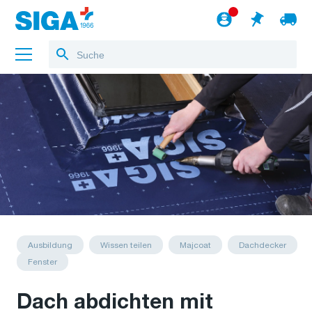
Über uns
Referenzen
Jobs
Blog
zum Webshop
Deutsch
Ausbildung
Wissen teilen
Majcoat
Dachdecker
Fenster
Dach abdichten mit