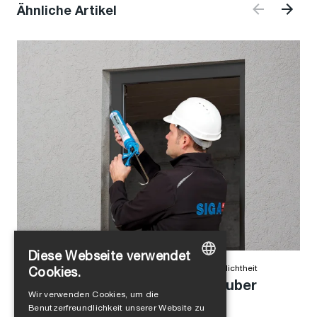
Ähnliche Artikel
Diese Webseite verwendet
Alejandro Jimenez
in
Produkte
,
Winddichtheit
,
Luftdichtheit
Cookies.
Anschlussfuge einfach und sauber
GERMAN
Wir verwenden Cookies, um die
abdichten
Benutzerfreundlichkeit unserer Website zu
ENGLISH