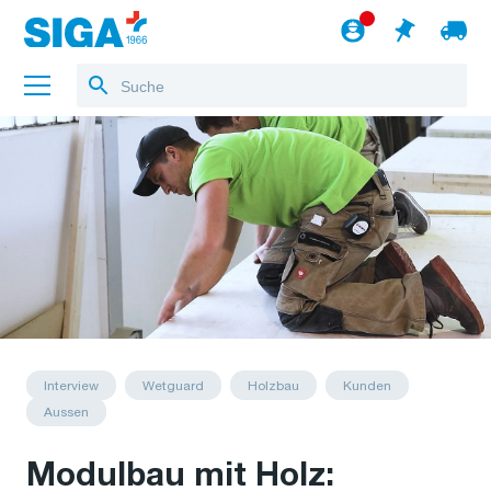
Über uns
Referenzen
Jobs
Blog
zum Webshop
Deutsch
Interview
Wetguard
Holzbau
Kunden
Aussen
Modulbau mit Holz: