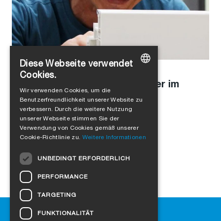
Diese Webseite verwendet
Alejandro Jimenez
in
Unternehmenskultur
Cookies.
20 Jahre SIGA: Andreas Wenger im
GERMAN
Wir verwenden Cookies, um die
Interview
Benutzerfreundlichkeit unserer Website zu
ENGLISH
verbessern. Durch die weitere Nutzung
FRENCH
unserer Webseite stimmen Sie der
Verwendung von Cookies gemäß unserer
ITALIAN
Cookie-Richtlinie zu.
Weitere Informationen
DUTCH
UNBEDINGT ERFORDERLICH
NORWEGIAN
PERFORMANCE
POLISH
TARGETING
SWEDISH
Hilfe
FUNKTIONALITÄT
CZECH