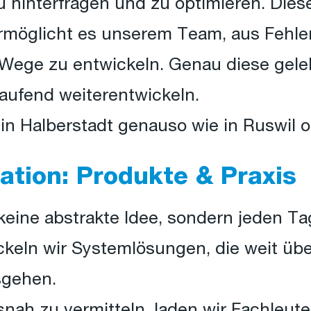
hinterfragen und zu optimieren. Dies
 ermöglicht es unserem Team, aus Fehle
 Wege zu entwickeln. Genau diese geleb
tlaufend weiterentwickeln.
 in Halberstadt genauso wie in Ruswil 
ation: Produkte & Praxis
 keine abstrakte Idee, sondern jeden Ta
eln wir Systemlösungen, die weit übe
gehen.
ah zu vermitteln, laden wir Fachleute 