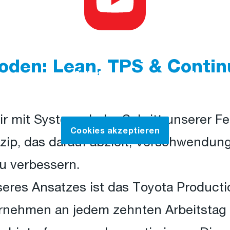
Cookies akzeptieren,
oden: Lean, TPS & Conti
um das Video anzusehen
r mit System: Jeder Schritt unserer Fe
Cookies akzeptieren
ip, das darauf abzielt, Verschwendun
zu verbessern.
seres Ansatzes ist das Toyota Producti
nehmen an jedem zehnten Arbeitstag 