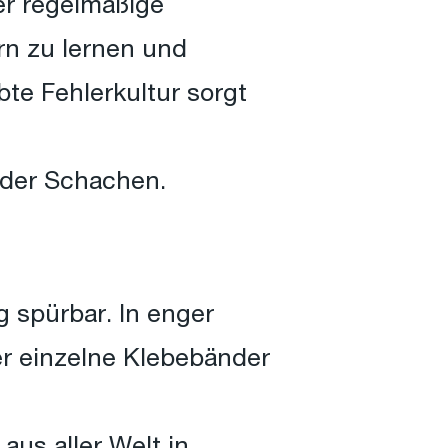
er regelmäßige
rn zu lernen und
te Fehlerkultur sorgt
oder Schachen.
g spürbar. In enger
r einzelne Klebebänder
aus aller Welt in