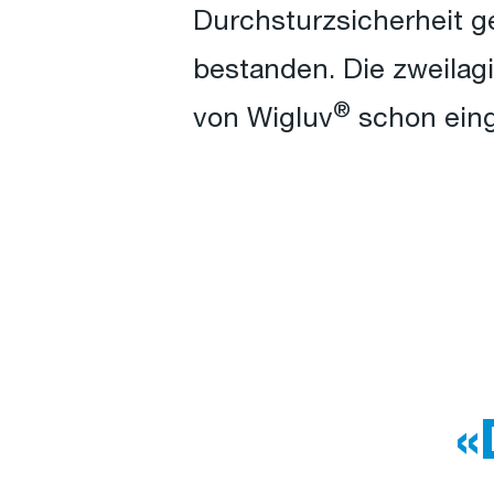
Durchsturzsicherheit g
bestanden. Die zweilagi
®
von Wigluv
schon eing
«