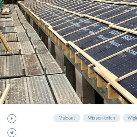
Majcoat
Wissen teilen
Wigl