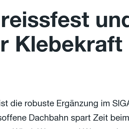
reissfest un
 Klebekraft
t die robuste Ergänzung im SIGA
onsoffene Dachbahn spart Zeit bei