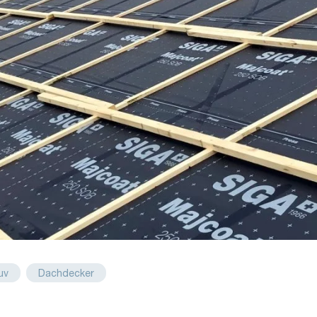
uv
Dachdecker