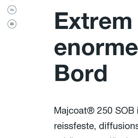
Extrem 
enormer
Bord
Majcoat® 250 SOB is
reissfeste, diffusi