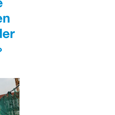
e
en
der
»