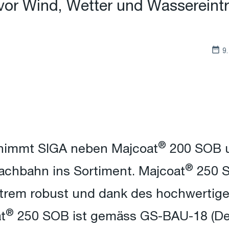
vor Wind, Wetter und Wassereintri
9
®
immt SIGA neben Majcoat
200 SOB u
®
achbahn ins Sortiment. Majcoat
250 S
trem robust und dank des hochwertige
®
t
250 SOB ist gemäss GS-BAU-18 (Deu