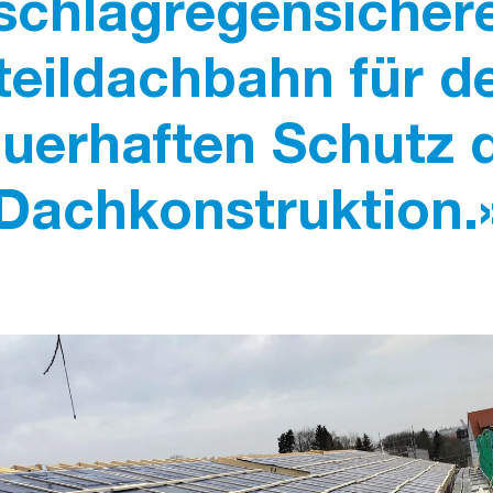
schlagregensicher
teildachbahn für d
uerhaften Schutz 
Dachkonstruktion.