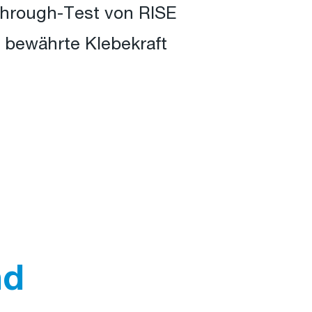
through-Test von RISE
e bewährte Klebekraft
nd