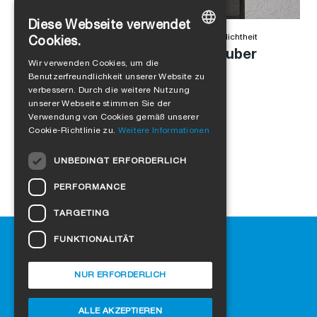
Diese Webseite verwendet
Alejandro Jimenez
in
Produkte
,
Winddichtheit
,
Luftdichtheit
Cookies.
Anschlussfuge einfach und sauber
GERMAN
Wir verwenden Cookies, um die
abdichten
Benutzerfreundlichkeit unserer Website zu
ENGLISH
verbessern. Durch die weitere Nutzung
FRENCH
unserer Webseite stimmen Sie der
Verwendung von Cookies gemäß unserer
ITALIAN
Cookie-Richtlinie zu.
Weitere Informationen
DUTCH
UNBEDINGT ERFORDERLICH
NORWEGIAN
PERFORMANCE
POLISH
TARGETING
SWEDISH
Hilfe
FUNKTIONALITÄT
CZECH
Downloads
DANISH
SIGA-Fachhändler finden
NUR ERFORDERLICH
Häufig gestellte Fragen
HUNGARIAN
Cookie-Einstellungen
ALLE AKZEPTIEREN