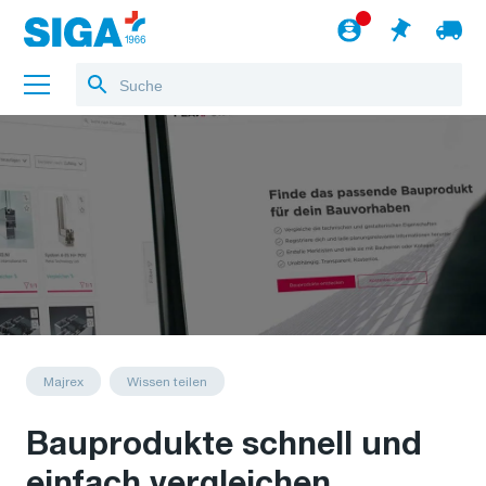
Über uns
Referenzen
Jobs
Blog
zum Webshop
Deutsch
Majrex
Wissen teilen
Bauprodukte schnell und
einfach vergleichen