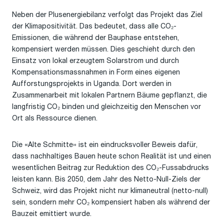
Neben der Plusenergiebilanz verfolgt das Projekt das Ziel
der
Klimapositivität
. Das bedeutet, dass alle CO
₂
-
Emissionen, die während der Bauphase entstehen,
kompensiert werden müssen. Dies geschieht
durch den
Einsatz von
lokal erzeugtem Solarstrom und durch
Kompensationsma
ss
nahmen in Form eines eigenen
Aufforstungsprojekts in Uganda. Dort werden in
Zusammenarbeit mit lokalen Partnern Bäume gepflanzt, die
langfristig CO
₂
binden und gleichzeitig den Menschen vor
Ort als Ressource dienen.
Die
«
Alte Schmitte
»
ist ein
eindrucksvoller
Beweis dafür,
dass nachhaltiges Bauen heute schon Realität ist und einen
wesentlichen Beitrag zur Reduktion des CO
₂
-
Fu
ss
abdrucks
leisten kann.
Bis 2050, dem Jahr des Netto-Null-Ziels
der
Schweiz
, wird das Projekt nicht nur klimaneutral (netto-null)
sein, sondern mehr CO
₂
kompensiert haben als während der
Bauzeit emittiert wurde.