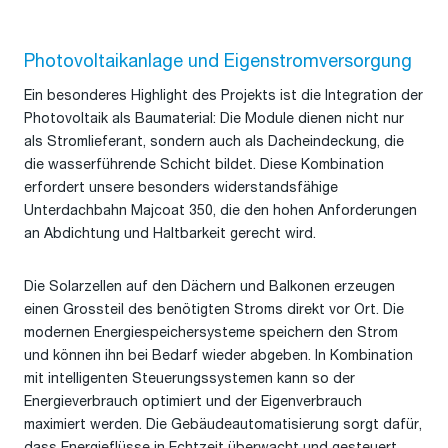
Photovoltaikanlage und Eigenstromversorgung
Ein besonderes Highlight des Projekts ist die Integration der
Photovoltaik als Baumaterial: Die Module dienen nicht nur
als Stromlieferant, sondern auch als
Dacheindeckung
, die
die wasserführende Schicht bildet. Diese Kombination
erfordert
unsere
besonders widerstandsfähige
Unterdachbahn
Majcoat 350
, die den hohen Anforderungen
an Abdichtung und Haltbarkeit gerecht wird.
Die Solarzellen
auf den Dächern und Balkonen
erzeugen
einen Gro
ss
teil des benötigten Stroms direkt vor Ort.
Die
modernen Energiespeichersysteme
speichern den
Strom
und
können ihn
bei Bedarf wieder abgeben. In Kombination
mit intelligenten Steuerungssystemen kann
so
der
Energieverbrauch optimiert und der Eigenverbrauch
maximiert werden. Die Gebäudeautomatisierung sorgt dafür,
dass Energieflüsse in Echtzeit überwacht und gesteuert