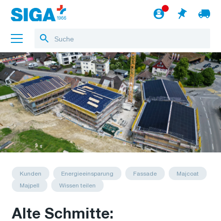
Über uns
Referenzen
Jobs
Blog
zum Webshop
Deutsch
Kunden
Energieeinsparung
Fassade
Majcoat
Majpell
Wissen teilen
Alte Schmitte: