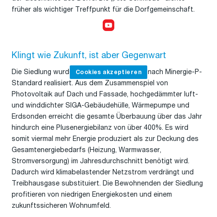
früher als wichtiger Treffpunkt für die Dorfgemeinschaft.
Cookies akzeptieren,
um das Video anzusehen
Klin
gt
wie Zukunft, ist aber Gegenwart
Die Siedlung wurde als Plusenergieprojekt nach Minergie-P-
Cookies akzeptieren
Standard realisiert. Aus dem Zusammenspiel von
Photovoltaik auf Dach und Fassade, hochgedämmter luft-
und winddichter SIGA-Gebäudehülle, Wärmepumpe und
Erdsonden erreicht die gesamte Überbauung über das Jahr
hindurch eine Plusenergiebilanz von über 400%. Es wird
somit viermal mehr Energie produziert als zur Deckung des
Gesamtenergiebedarfs (Heizung, Warmwasser,
Stromversorgung) im Jahresdurchschnitt benötigt wird.
Dadurch wird klimabelastender Netzstrom verdrängt und
Treibhausgase substituiert. Die Bewohnenden der Siedlung
profitieren von niedrigen Energiekosten und einem
zukunftssicheren Wohnumfeld.