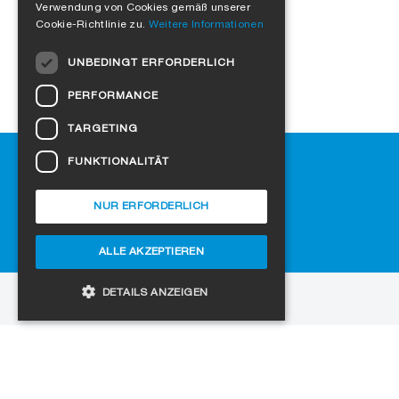
Verwendung von Cookies gemäß unserer
ITALIAN
Cookie-Richtlinie zu.
Weitere Informationen
DUTCH
UNBEDINGT ERFORDERLICH
NORWEGIAN
PERFORMANCE
POLISH
TARGETING
SWEDISH
Hilfe
FUNKTIONALITÄT
CZECH
Downloads
DANISH
SIGA-Fachhändler finden
NUR ERFORDERLICH
Häufig gestellte Fragen
HUNGARIAN
Cookie-Einstellungen
ALLE AKZEPTIEREN
ESTONIAN
LATVIAN
DETAILS ANZEIGEN
zur Website
LITHUANIAN
Copyright © 2026 SIGA. Alle Rechte vorbehalten
SLOVAK
Unbedingt erforderlich
Performance
Jobs
Datenschutz
Impressum
AGB
SPANISH
Targeting
Funktionalität