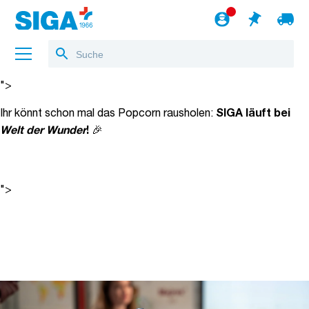
Ihr könnt schon mal das Popcorn rausholen:
SIGA läuft bei
🎉
Welt der Wunder
!
">
Über uns
Ihr könnt schon mal das Popcorn rausholen:
SIGA läuft bei
🎉
Welt der Wunder
!
Referenzen
Jobs
">
Blog
zum Webshop
Deutsch