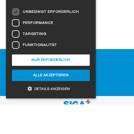
gesundes Wohnen
DUTCH
UNBEDINGT ERFORDERLICH
NORWEGIAN
PERFORMANCE
POLISH
TARGETING
SWEDISH
FUNKTIONALITÄT
CZECH
Hilfe
DANISH
NUR ERFORDERLICH
Downloads
HUNGARIAN
SIGA-Fachhändler finden
ALLE AKZEPTIEREN
ESTONIAN
Häufig gestellte Fragen
Cookie-Einstellungen
LATVIAN
DETAILS ANZEIGEN
LITHUANIAN
zur Website
SLOVAK
Unbedingt erforderlich
Performance
SPANISH
Targeting
Funktionalität
Copyright © 2026 SIGA. Alle Rechte vorbehalten
Jobs
Datenschutz
Impressum
AGB
Unbedingt erforderliche Cookies ermöglichen