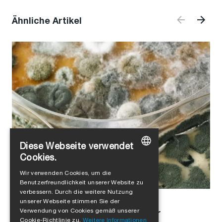
Ähnliche Artikel
Diese Webseite verwendet
Cookies.
GERMAN
Wir verwenden Cookies, um die
Benutzerfreundlichkeit unserer Website zu
ENGLISH
verbessern. Durch die weitere Nutzung
FRENCH
Alejandro Jimenez
in
Luftdichtheit
unserer Webseite stimmen Sie der
Verwendung von Cookies gemäß unserer
Schimmel vermeiden: Tipps für
ITALIAN
Cookie-Richtlinie zu.
Weitere Informationen