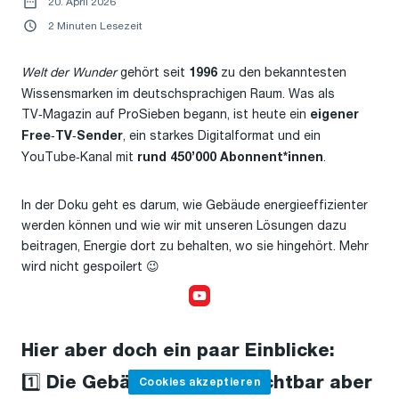
20. April 2026
2 Minuten Lesezeit
Welt der Wunder
gehört seit
zu den bekanntesten
1996
Wissensmarken im deutschsprachigen Raum. Was als
TV‑Magazin auf ProSieben begann, ist heute ein
eigener
, ein starkes Digitalformat und ein
Free‑TV‑Sender
YouTube‑Kanal mit
.
rund 450’000 Abonnent*innen
In der Doku geht es darum, wie Gebäude energieeffizienter
werden können und wie wir mit unseren Lösungen dazu
beitragen, Energie dort zu behalten, wo sie hingehört. Mehr
wird nicht gespoilert 😉
Cookies akzeptieren,
um das Video anzusehen
Hier aber doch ein paar Einblicke:
1️⃣ Die Gebäudehülle: Unsichtbar aber
Cookies akzeptieren