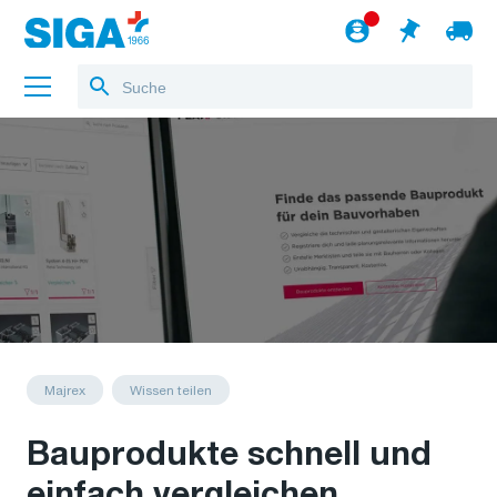
Über uns
Referenzen
Jobs
Blog
zum Webshop
Deutsch
Majrex
Wissen teilen
Bauprodukte schnell und
einfach vergleichen