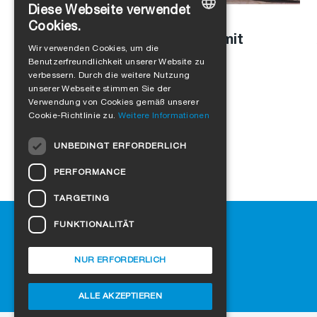
Diese Webseite verwendet
Stefanie Schaller
in
Unternehmenskultur
,
Produkte
Cookies.
Modulbau mit Holz: Interview mit
GERMAN
Wir verwenden Cookies, um die
Leopold Kasseckert
Benutzerfreundlichkeit unserer Website zu
ENGLISH
verbessern. Durch die weitere Nutzung
FRENCH
unserer Webseite stimmen Sie der
Verwendung von Cookies gemäß unserer
ITALIAN
Cookie-Richtlinie zu.
Weitere Informationen
DUTCH
UNBEDINGT ERFORDERLICH
NORWEGIAN
PERFORMANCE
POLISH
TARGETING
SWEDISH
Hilfe
FUNKTIONALITÄT
CZECH
Downloads
DANISH
SIGA-Fachhändler finden
NUR ERFORDERLICH
Häufig gestellte Fragen
HUNGARIAN
Cookie-Einstellungen
ALLE AKZEPTIEREN
ESTONIAN