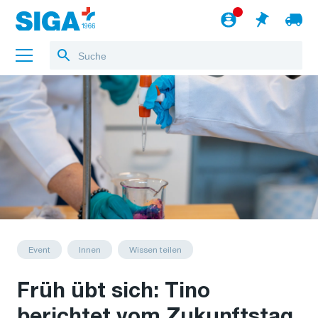
Über uns
Referenzen
Jobs
Blog
zum Webshop
Deutsch
Event
Innen
Wissen teilen
Früh übt sich: Tino
berichtet vom Zukunftstag