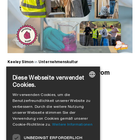
Keeley Simon
in
Unternehmenskultur
Früh übt sich: Tino berichtet vom
Diese Webseite verwendet
Zukunftstag bei SIGA
Cookies.
GERMAN
Wir verwenden Cookies, um die
Benutzerfreundlichkeit unserer Website zu
ENGLISH
verbessern. Durch die weitere Nutzung
FRENCH
unserer Webseite stimmen Sie der
Mehr laden
Verwendung von Cookies gemäß unserer
ITALIAN
Cookie-Richtlinie zu.
Weitere Informationen
DUTCH
UNBEDINGT ERFORDERLICH