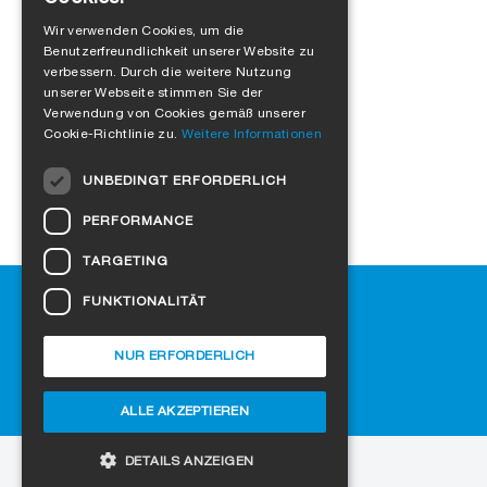
GERMAN
Wir verwenden Cookies, um die
Benutzerfreundlichkeit unserer Website zu
ENGLISH
verbessern. Durch die weitere Nutzung
FRENCH
unserer Webseite stimmen Sie der
Mehr laden
Verwendung von Cookies gemäß unserer
ITALIAN
Cookie-Richtlinie zu.
Weitere Informationen
DUTCH
UNBEDINGT ERFORDERLICH
NORWEGIAN
PERFORMANCE
POLISH
TARGETING
SWEDISH
Hilfe
FUNKTIONALITÄT
CZECH
Downloads
DANISH
SIGA-Fachhändler finden
NUR ERFORDERLICH
Häufig gestellte Fragen
HUNGARIAN
Cookie-Einstellungen
ALLE AKZEPTIEREN
ESTONIAN
LATVIAN
DETAILS ANZEIGEN
zur Website