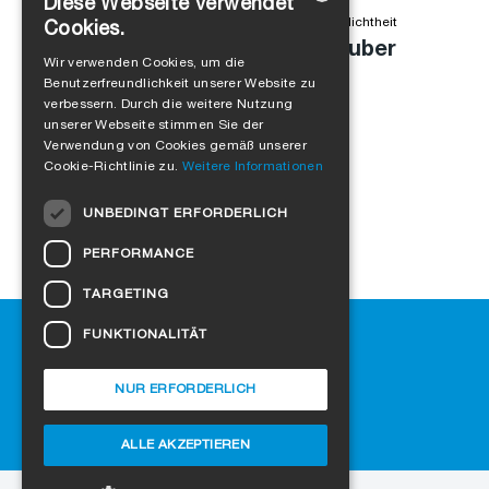
Diese Webseite verwendet
Alejandro Jimenez
in
Produkte
,
Winddichtheit
,
Luftdichtheit
Cookies.
Anschlussfuge einfach und sauber
GERMAN
Wir verwenden Cookies, um die
abdichten
Benutzerfreundlichkeit unserer Website zu
ENGLISH
verbessern. Durch die weitere Nutzung
FRENCH
unserer Webseite stimmen Sie der
Verwendung von Cookies gemäß unserer
ITALIAN
Cookie-Richtlinie zu.
Weitere Informationen
DUTCH
UNBEDINGT ERFORDERLICH
NORWEGIAN
PERFORMANCE
POLISH
TARGETING
SWEDISH
Hilfe
FUNKTIONALITÄT
CZECH
Downloads
DANISH
SIGA-Fachhändler finden
NUR ERFORDERLICH
Häufig gestellte Fragen
HUNGARIAN
Cookie-Einstellungen
ALLE AKZEPTIEREN
ESTONIAN