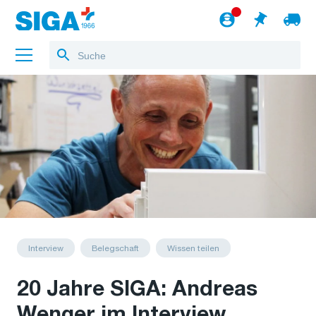
Über uns
Referenzen
Jobs
Blog
zum Webshop
Deutsch
Interview
Belegschaft
Wissen teilen
20 Jahre SIGA: Andreas
Wenger im Interview