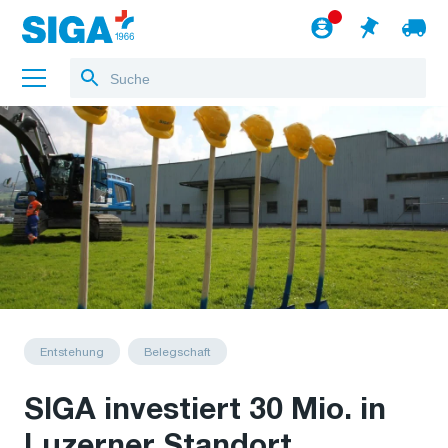
Über uns
Referenzen
Jobs
Blog
zum Webshop
Deutsch
Entstehung
Belegschaft
SIGA investiert 30 Mio. in
Luzerner Standort