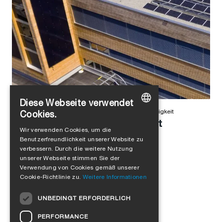
Diese Webseite verwendet
Alejandro Jimenez
in
Unternehmenskultur
,
Nachhaltigkeit
Cookies.
Wie sich mit Klebstoff die Welt
GERMAN
Wir verwenden Cookies, um die
verbessern lässt
Benutzerfreundlichkeit unserer Website zu
ENGLISH
verbessern. Durch die weitere Nutzung
FRENCH
unserer Webseite stimmen Sie der
Verwendung von Cookies gemäß unserer
ITALIAN
Cookie-Richtlinie zu.
Weitere Informationen
DUTCH
UNBEDINGT ERFORDERLICH
NORWEGIAN
PERFORMANCE