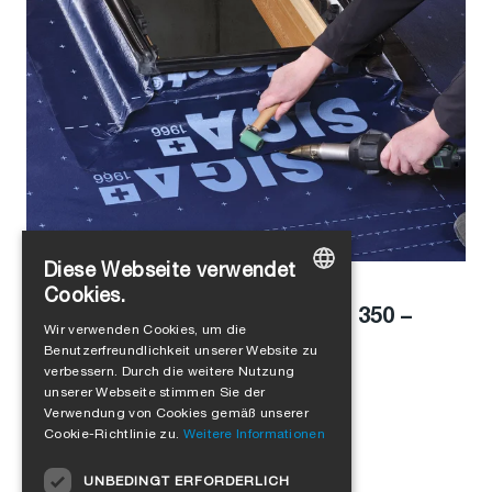
Diese Webseite verwendet
Alejandro Jimenez
in
Produkte
Cookies.
Dach abdichten mit Majcoat® 350 –
GERMAN
Wir verwenden Cookies, um die
schnell & einfach
Benutzerfreundlichkeit unserer Website zu
ENGLISH
verbessern. Durch die weitere Nutzung
FRENCH
unserer Webseite stimmen Sie der
Verwendung von Cookies gemäß unserer
ITALIAN
Cookie-Richtlinie zu.
Weitere Informationen
DUTCH
UNBEDINGT ERFORDERLICH