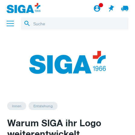
Über uns
Referenzen
Jobs
Blog
zum Webshop
Deutsch
Innen
Entstehung
Warum SIGA ihr Logo
weiterentwickelt