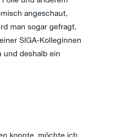
n Folie und anderem
omisch angeschaut,
rd man sogar gefragt,
meiner SIGA-Kolleginnen
n und deshalb ein
n konnte, möchte ich