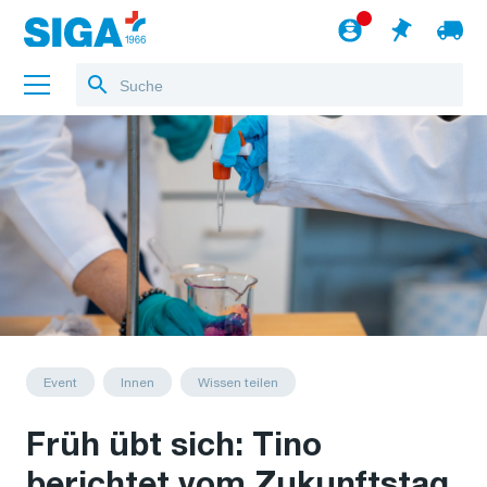
Über uns
Referenzen
Jobs
Blog
zum Webshop
Deutsch
Event
Innen
Wissen teilen
Früh übt sich: Tino
berichtet vom Zukunftstag