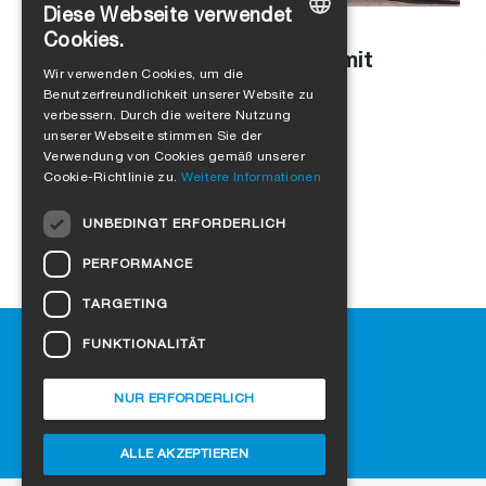
Diese Webseite verwendet
Stefanie Schaller
in
Unternehmenskultur
,
Produkte
Cookies.
Modulbau mit Holz: Interview mit
GERMAN
Wir verwenden Cookies, um die
Leopold Kasseckert
Benutzerfreundlichkeit unserer Website zu
ENGLISH
verbessern. Durch die weitere Nutzung
FRENCH
unserer Webseite stimmen Sie der
Verwendung von Cookies gemäß unserer
ITALIAN
Cookie-Richtlinie zu.
Weitere Informationen
DUTCH
UNBEDINGT ERFORDERLICH
NORWEGIAN
PERFORMANCE
POLISH
TARGETING
SWEDISH
Hilfe
FUNKTIONALITÄT
CZECH
Downloads
DANISH
SIGA-Fachhändler finden
NUR ERFORDERLICH
Häufig gestellte Fragen
HUNGARIAN
Cookie-Einstellungen
ALLE AKZEPTIEREN
ESTONIAN