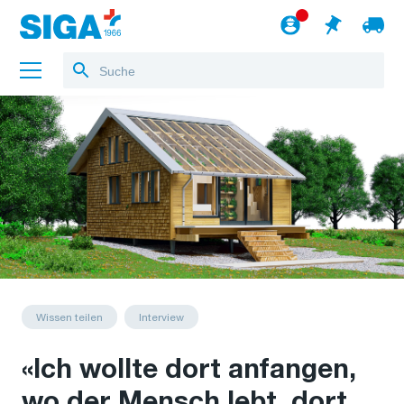
Über uns
Referenzen
Jobs
Blog
zum Webshop
Deutsch
Wissen teilen
Interview
«Ich wollte dort anfangen,
wo der Mensch lebt, dort