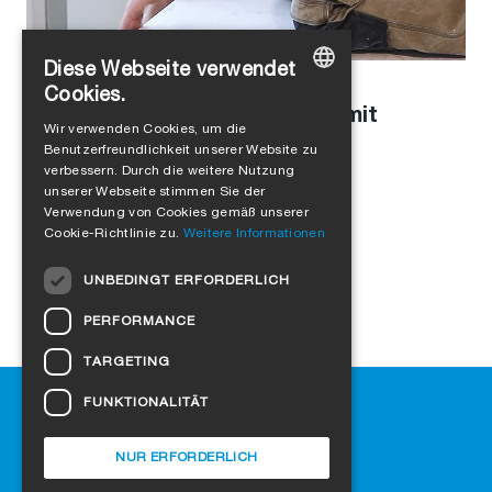
Diese Webseite verwendet
Stefanie Schaller
in
Unternehmenskultur
,
Produkte
Cookies.
Modulbau mit Holz: Interview mit
GERMAN
Wir verwenden Cookies, um die
Leopold Kasseckert
Benutzerfreundlichkeit unserer Website zu
ENGLISH
verbessern. Durch die weitere Nutzung
FRENCH
unserer Webseite stimmen Sie der
Verwendung von Cookies gemäß unserer
ITALIAN
Cookie-Richtlinie zu.
Weitere Informationen
DUTCH
UNBEDINGT ERFORDERLICH
NORWEGIAN
PERFORMANCE
POLISH
TARGETING
SWEDISH
Hilfe
FUNKTIONALITÄT
CZECH
Downloads
DANISH
SIGA-Fachhändler finden
NUR ERFORDERLICH
Häufig gestellte Fragen
HUNGARIAN