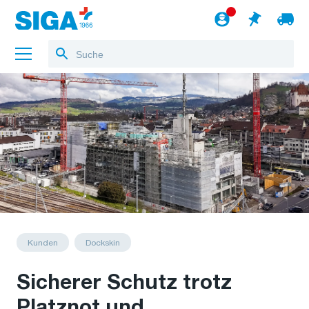
Über uns
Referenzen
Jobs
Blog
zum Webshop
Deutsch
Kunden
Dockskin
Sicherer Schutz trotz
Platznot und