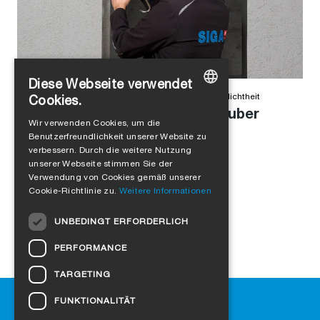
Diese Webseite verwendet
Alejandro Jimenez
in
Produkte
,
Winddichtheit
,
Luftdichtheit
Cookies.
Anschlussfuge einfach und sauber
GERMAN
Wir verwenden Cookies, um die
abdichten
Benutzerfreundlichkeit unserer Website zu
ENGLISH
verbessern. Durch die weitere Nutzung
FRENCH
unserer Webseite stimmen Sie der
Verwendung von Cookies gemäß unserer
ITALIAN
Cookie-Richtlinie zu.
Weitere Informationen
DUTCH
UNBEDINGT ERFORDERLICH
NORWEGIAN
PERFORMANCE
POLISH
TARGETING
SWEDISH
Hilfe
FUNKTIONALITÄT
CZECH
Downloads