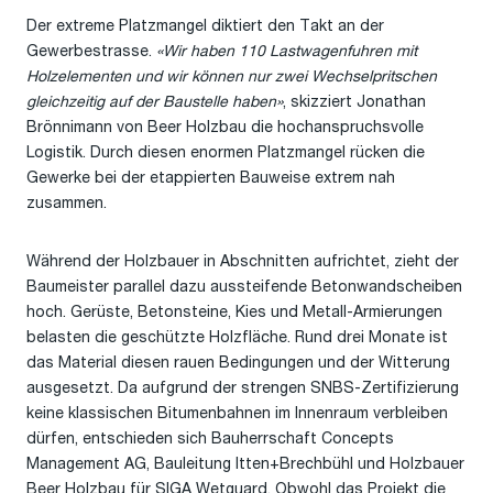
Der extreme Platzmangel diktiert den Takt an der
Gewerbestrasse.
«Wir haben 110 Lastwagenfuhren mit
Holzelementen und wir können nur zwei Wechselpritschen
gleichzeitig auf der Baustelle haben»
, skizziert Jonathan
Brönnimann von Beer Holzbau die hochanspruchsvolle
Logistik. Durch diesen enormen Platzmangel rücken die
Gewerke bei der etappierten Bauweise extrem nah
zusammen.
Während der Holzbauer in Abschnitten aufrichtet, zieht der
Baumeister parallel dazu aussteifende Betonwandscheiben
hoch. Gerüste, Betonsteine, Kies und Metall-Armierungen
belasten die geschützte Holzfläche. Rund drei Monate ist
das Material diesen rauen Bedingungen und der Witterung
ausgesetzt. Da aufgrund der strengen SNBS-Zertifizierung
keine klassischen Bitumenbahnen im Innenraum verbleiben
dürfen, entschieden sich Bauherrschaft Concepts
Management AG, Bauleitung Itten+Brechbühl und Holzbauer
Beer Holzbau für SIGA Wetguard. Obwohl das Projekt die