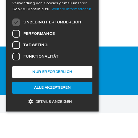
Verwendung von Cookies gemäß unserer
ITALIAN
Cookie-Richtlinie zu.
Weitere Informationen
DUTCH
UNBEDINGT ERFORDERLICH
NORWEGIAN
PERFORMANCE
POLISH
TARGETING
SWEDISH
Hilfe
FUNKTIONALITÄT
CZECH
Downloads
DANISH
SIGA-Fachhändler finden
NUR ERFORDERLICH
Häufig gestellte Fragen
HUNGARIAN
Cookie-Einstellungen
ALLE AKZEPTIEREN
ESTONIAN
LATVIAN
DETAILS ANZEIGEN
zur Website
LITHUANIAN
Copyright © 2026 SIGA. Alle Rechte vorbehalten
SLOVAK
Unbedingt erforderlich
Performance
Jobs
Datenschutz
Impressum
AGB
SPANISH
Targeting
Funktionalität