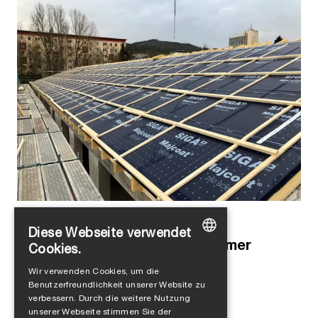
Alejandro Jimenez
in
Produkte
Diese Webseite verwendet
Extrem reissfest und mit enormer
Cookies.
GERMAN
Klebekraft an Bord
Wir verwenden Cookies, um die
Benutzerfreundlichkeit unserer Website zu
ENGLISH
verbessern. Durch die weitere Nutzung
FRENCH
unserer Webseite stimmen Sie der