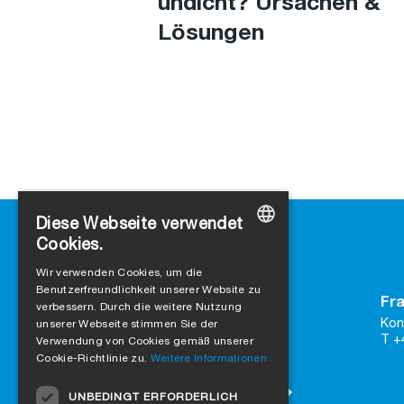
undicht? Ursachen &
Lösungen
Diese Webseite verwendet
Cookies.
GERMAN
Wir verwenden Cookies, um die
Benutzerfreundlichkeit unserer Website zu
ENGLISH
Kontakt
Fra
verbessern. Durch die weitere Nutzung
SIGA
FRENCH
Kon
unserer Webseite stimmen Sie der
Rütmattstrasse 7
T +
Verwendung von Cookies gemäß unserer
ITALIAN
CH-6017 Ruswil
Cookie-Richtlinie zu.
Weitere Informationen
DUTCH
zu Google Maps
UNBEDINGT ERFORDERLICH