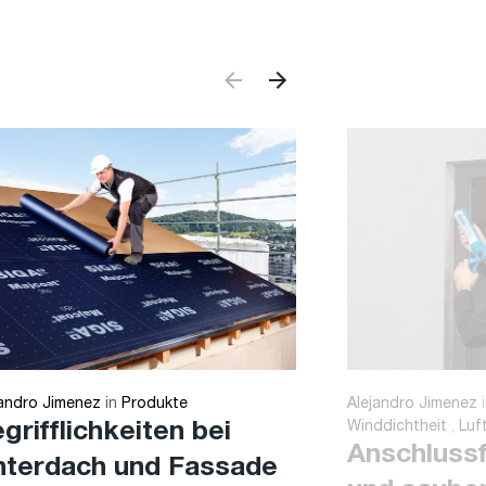
jandro Jimenez
in
Produkte
Alejandro Jimenez
grifflichkeiten bei
Winddichtheit
,
Luf
Anschluss
nterdach und Fassade