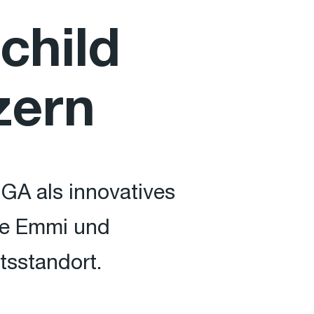
child
zern
IGA als innovatives
ie Emmi und
tsstandort.