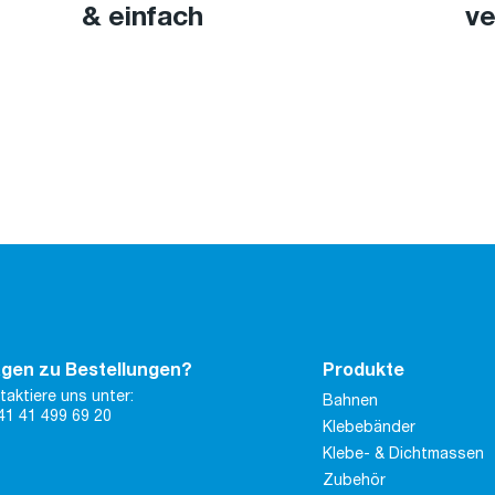
& einfach
ve
gen zu Bestellungen?
Produkte
taktiere uns unter:
Bahnen
41 41 499 69 20
Klebebänder
Klebe- & Dichtmassen
Zubehör