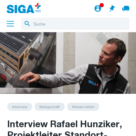
Über uns
Referenzen
Jobs
Blog
zum Webshop
Deutsch
Interview
Belegschaft
Wissen teilen
Interview Rafael Hunziker,
Projektleiter Standort-