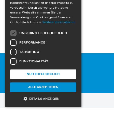
Klebekraft an Bord
Benutzerfreundlichkeit unserer Website zu
ENGLISH
verbessern. Durch die weitere Nutzung
FRENCH
unserer Webseite stimmen Sie der
Verwendung von Cookies gemäß unserer
ITALIAN
Cookie-Richtlinie zu.
Weitere Informationen
DUTCH
UNBEDINGT ERFORDERLICH
NORWEGIAN
PERFORMANCE
POLISH
TARGETING
SWEDISH
Hilfe
FUNKTIONALITÄT
CZECH
Downloads
DANISH
SIGA-Fachhändler finden
NUR ERFORDERLICH
Häufig gestellte Fragen
HUNGARIAN
Cookie-Einstellungen
ALLE AKZEPTIEREN
ESTONIAN
LATVIAN
DETAILS ANZEIGEN
zur Website
LITHUANIAN