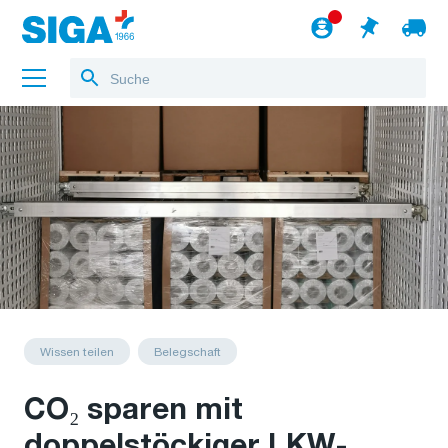
Über uns
Referenzen
Jobs
Blog
zum Webshop
Deutsch
Wissen teilen
Belegschaft
CO₂ sparen mit
doppelstöckiger LKW-