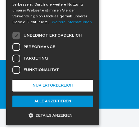
verbessern. Durch die weitere Nutzung
FRENCH
unserer Webseite stimmen Sie der
Verwendung von Cookies gemäß unserer
ITALIAN
Cookie-Richtlinie zu.
Weitere Informationen
DUTCH
UNBEDINGT ERFORDERLICH
NORWEGIAN
PERFORMANCE
POLISH
TARGETING
SWEDISH
Hilfe
FUNKTIONALITÄT
CZECH
Downloads
DANISH
SIGA-Fachhändler finden
NUR ERFORDERLICH
Häufig gestellte Fragen
HUNGARIAN
Cookie-Einstellungen
ALLE AKZEPTIEREN
ESTONIAN
LATVIAN
DETAILS ANZEIGEN
zur Website
LITHUANIAN
Copyright © 2026 SIGA. Alle Rechte vorbehalten
SLOVAK
Unbedingt erforderlich
Performance