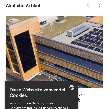
Ähnliche Artikel
Diese Webseite verwendet
Alejandro Jimenez
in
Unternehmenskultur
,
Nachhaltigkeit
Cookies.
Wie sich mit Klebstoff die Welt
GERMAN
Wir verwenden Cookies, um die
verbessern lässt
Benutzerfreundlichkeit unserer Website zu
ENGLISH