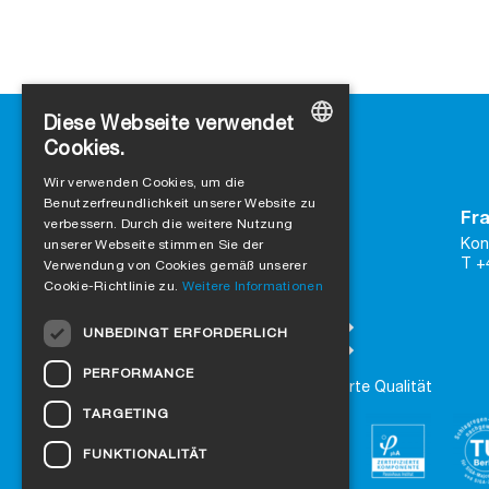
Diese Webseite verwendet
Cookies.
GERMAN
Wir verwenden Cookies, um die
Benutzerfreundlichkeit unserer Website zu
ENGLISH
Kontakt
Fra
verbessern. Durch die weitere Nutzung
SIGA
FRENCH
Kon
unserer Webseite stimmen Sie der
Rütmattstrasse 7
T +
Verwendung von Cookies gemäß unserer
ITALIAN
CH-6017 Ruswil
Cookie-Richtlinie zu.
Weitere Informationen
DUTCH
zu Google Maps
UNBEDINGT ERFORDERLICH
Kontaktformular
NORWEGIAN
PERFORMANCE
Vertraue auf zertifizierte Qualität
POLISH
TARGETING
SWEDISH
FUNKTIONALITÄT
CZECH