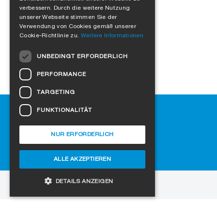
verbessern. Durch die weitere Nutzung
FRENCH
unserer Webseite stimmen Sie der
Verwendung von Cookies gemäß unserer
ITALIAN
Cookie-Richtlinie zu.
Weitere Informationen
DUTCH
UNBEDINGT ERFORDERLICH
NORWEGIAN
PERFORMANCE
POLISH
TARGETING
SWEDISH
Hilfe
FUNKTIONALITÄT
CZECH
Downloads
DANISH
SIGA-Fachhändler finden
NUR ERFORDERLICH
Häufig gestellte Fragen
HUNGARIAN
Cookie-Einstellungen
ALLE AKZEPTIEREN
ESTONIAN
LATVIAN
DETAILS ANZEIGEN
zur Website
LITHUANIAN
Copyright © 2026 SIGA. Alle Rechte vorbehalten
SLOVAK
Unbedingt erforderlich
Performance