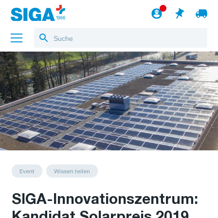
Über uns
Referenzen
Jobs
Blog
zum Webshop
Deutsch
Event
Wissen teilen
SIGA-Innovationszentrum:
Kandidat Solarpreis 2019