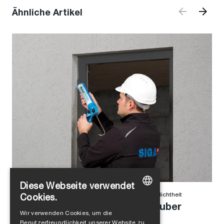
Ähnliche Artikel
Diese Webseite verwendet
Alejandro Jimenez
in
Produkte
,
Winddichtheit
,
Luftdichtheit
Cookies.
Anschlussfuge einfach und sauber
GERMAN
Wir verwenden Cookies, um die
abdichten
Benutzerfreundlichkeit unserer Website zu
ENGLISH