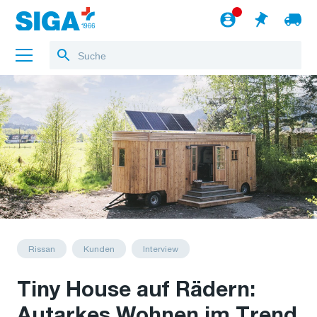
Über uns
Referenzen
Jobs
Blog
zum Webshop
Deutsch
Rissan
Kunden
Interview
Tiny House auf Rädern:
Autarkes Wohnen im Trend