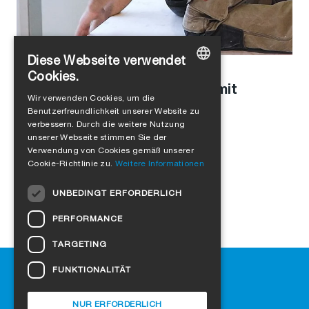
Diese Webseite verwendet
Stefanie Schaller
in
Unternehmenskultur
,
Produkte
Cookies.
Modulbau mit Holz: Interview mit
GERMAN
Wir verwenden Cookies, um die
Leopold Kasseckert
Benutzerfreundlichkeit unserer Website zu
ENGLISH
verbessern. Durch die weitere Nutzung
FRENCH
unserer Webseite stimmen Sie der
Verwendung von Cookies gemäß unserer
ITALIAN
Cookie-Richtlinie zu.
Weitere Informationen
DUTCH
UNBEDINGT ERFORDERLICH
NORWEGIAN
PERFORMANCE
POLISH
TARGETING
SWEDISH
Hilfe
FUNKTIONALITÄT
CZECH
Downloads
DANISH
SIGA-Fachhändler finden
NUR ERFORDERLICH