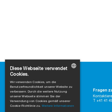
Diese Webseite verwendet
Cookies.
GERMAN
Wir verwenden Cookies, um die
Benutzerfreundlichkeit unserer Website zu
ENGLISH
Kontakt
Fragen z
verbessern. Durch die weitere Nutzung
SIGA
FRENCH
Kontaktiere
unserer Webseite stimmen Sie der
Rütmattstrasse 7
T +41 41 4
Verwendung von Cookies gemäß unserer
ITALIAN
CH-6017 Ruswil
Cookie-Richtlinie zu.
Weitere Informationen