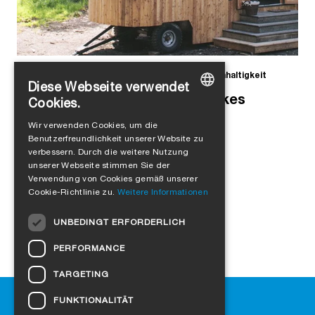
Alejandro Jimenez
in
Unternehmenskultur
,
Nachhaltigkeit
Diese Webseite verwendet
Tiny House auf Rädern: Autarkes
Cookies.
GERMAN
Wohnen im Trend
Wir verwenden Cookies, um die
Benutzerfreundlichkeit unserer Website zu
ENGLISH
verbessern. Durch die weitere Nutzung
FRENCH
unserer Webseite stimmen Sie der
Verwendung von Cookies gemäß unserer
ITALIAN
Cookie-Richtlinie zu.
Weitere Informationen
DUTCH
UNBEDINGT ERFORDERLICH
NORWEGIAN
PERFORMANCE
POLISH
TARGETING
SWEDISH
Hilfe
FUNKTIONALITÄT
CZECH