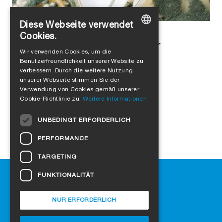
Diese Webseite verwendet
Alejandro Jimenez
in
Luftdichtheit
Cookies.
Schimmel vermeiden: Tipps für
GERMAN
Wir verwenden Cookies, um die
gesundes Wohnen
Benutzerfreundlichkeit unserer Website zu
ENGLISH
verbessern. Durch die weitere Nutzung
FRENCH
unserer Webseite stimmen Sie der
Verwendung von Cookies gemäß unserer
ITALIAN
Cookie-Richtlinie zu.
Weitere Informationen
DUTCH
UNBEDINGT ERFORDERLICH
NORWEGIAN
PERFORMANCE
POLISH
TARGETING
SWEDISH
Hilfe
FUNKTIONALITÄT
CZECH
Downloads
DANISH
SIGA-Fachhändler finden
NUR ERFORDERLICH
Häufig gestellte Fragen
HUNGARIAN