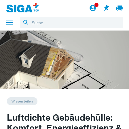
Über uns
Referenzen
Jobs
Blog
zum Webshop
Deutsch
Wissen teilen
Luftdichte Gebäudehülle:
Komfort, Energieeffizienz &