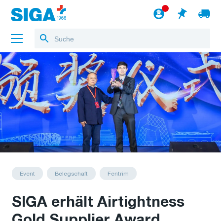
Über uns
Referenzen
Jobs
Blog
zum Webshop
Deutsch
Event
Belegschaft
Fentrim
SIGA erhält Airtightness
Gold Supplier Award