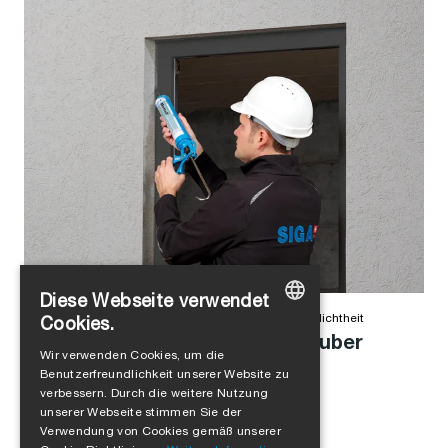
Diese Webseite verwendet
Alejandro Jimenez
in
Produkte
,
Winddichtheit
,
Luftdichtheit
Cookies.
Anschlussfuge einfach und sauber
GERMAN
Wir verwenden Cookies, um die
abdichten
Benutzerfreundlichkeit unserer Website zu
ENGLISH
verbessern. Durch die weitere Nutzung
FRENCH
unserer Webseite stimmen Sie der
Verwendung von Cookies gemäß unserer
ITALIAN