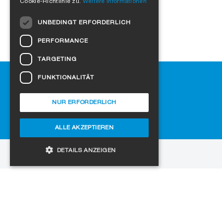
Cookie-Richtlinie zu.
Weitere Informationen
DUTCH
UNBEDINGT ERFORDERLICH
NORWEGIAN
PERFORMANCE
POLISH
TARGETING
SWEDISH
Hilfe
FUNKTIONALITÄT
CZECH
Downloads
DANISH
SIGA-Fachhändler finden
NUR ERFORDERLICH
Häufig gestellte Fragen
HUNGARIAN
Cookie-Einstellungen
ALLE AKZEPTIEREN
ESTONIAN
LATVIAN
DETAILS ANZEIGEN
zur Website
LITHUANIAN
Copyright © 2026 SIGA. Alle Rechte vorbehalten
SLOVAK
Unbedingt erforderlich
Performance
Jobs
Datenschutz
Impressum
AGB
SPANISH
Targeting
Funktionalität
Unbedingt erforderliche Cookies ermöglichen