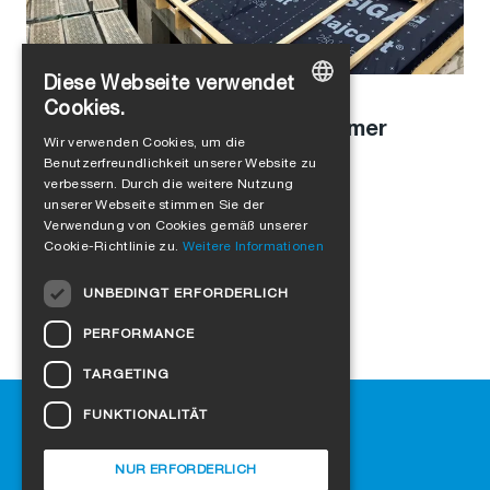
Diese Webseite verwendet
Alejandro Jimenez
in
Produkte
Cookies.
Extrem reissfest und mit enormer
GERMAN
Wir verwenden Cookies, um die
Klebekraft an Bord
Benutzerfreundlichkeit unserer Website zu
ENGLISH
verbessern. Durch die weitere Nutzung
FRENCH
unserer Webseite stimmen Sie der
Verwendung von Cookies gemäß unserer
ITALIAN
Cookie-Richtlinie zu.
Weitere Informationen
DUTCH
UNBEDINGT ERFORDERLICH
NORWEGIAN
PERFORMANCE
POLISH
TARGETING
SWEDISH
Hilfe
FUNKTIONALITÄT
CZECH
Downloads
DANISH
SIGA-Fachhändler finden
NUR ERFORDERLICH