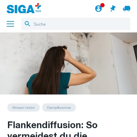
Über uns
Referenzen
Jobs
Blog
zum Webshop
Deutsch
Wissen teilen
Dampfbremse
Flankendiffusion: So
vermeidest du die