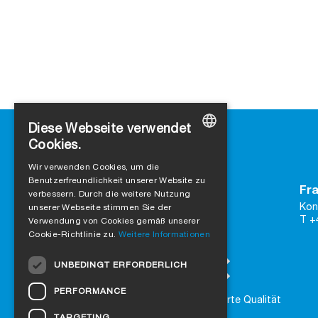
Diese Webseite verwendet
Cookies.
GERMAN
Wir verwenden Cookies, um die
Benutzerfreundlichkeit unserer Website zu
ENGLISH
Kontakt
Fra
verbessern. Durch die weitere Nutzung
SIGA
FRENCH
Kon
unserer Webseite stimmen Sie der
Rütmattstrasse 7
T +
Verwendung von Cookies gemäß unserer
ITALIAN
CH-6017 Ruswil
Cookie-Richtlinie zu.
Weitere Informationen
DUTCH
zu Google Maps
UNBEDINGT ERFORDERLICH
Kontaktformular
NORWEGIAN
PERFORMANCE
Vertraue auf zertifizierte Qualität
POLISH
TARGETING