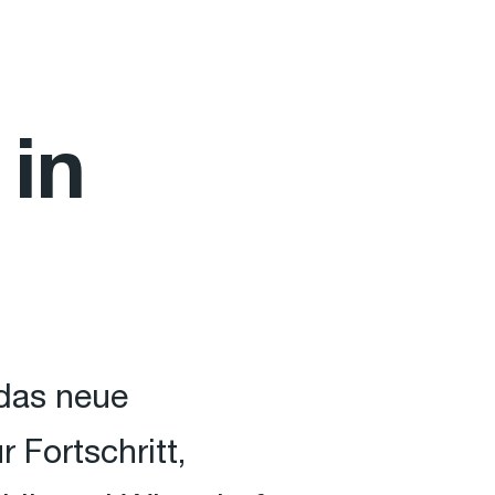
 in
das neue
 Fortschritt,