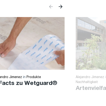
jandro Jimenez
in
Produkte
Alejandro Jimenez
 Facts zu Wetguard®
Nachhaltigkeit
Artenvielfa