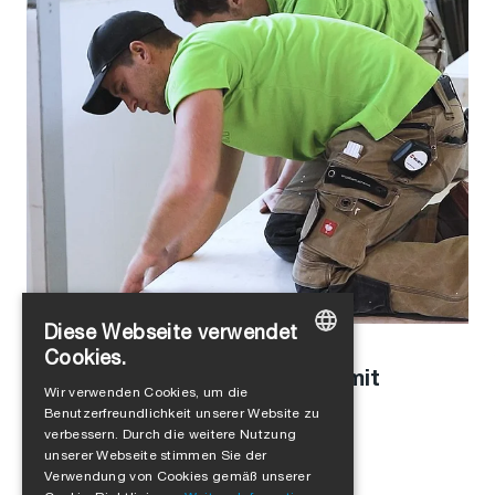
Diese Webseite verwendet
Stefanie Schaller
in
Unternehmenskultur
,
Produkte
Cookies.
Modulbau mit Holz: Interview mit
GERMAN
Wir verwenden Cookies, um die
Leopold Kasseckert
Benutzerfreundlichkeit unserer Website zu
ENGLISH
verbessern. Durch die weitere Nutzung
FRENCH
unserer Webseite stimmen Sie der
Verwendung von Cookies gemäß unserer
ITALIAN