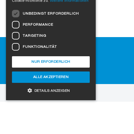
Cookie-Richtlinie zu.
Weitere Informationen
DUTCH
UNBEDINGT ERFORDERLICH
NORWEGIAN
PERFORMANCE
POLISH
TARGETING
SWEDISH
Hilfe
FUNKTIONALITÄT
CZECH
Downloads
DANISH
SIGA-Fachhändler finden
NUR ERFORDERLICH
Häufig gestellte Fragen
HUNGARIAN
Cookie-Einstellungen
ALLE AKZEPTIEREN
ESTONIAN
LATVIAN
DETAILS ANZEIGEN
zur Website
LITHUANIAN
Copyright © 2026 SIGA. Alle Rechte vorbehalten
SLOVAK
Unbedingt erforderlich
Performance
Jobs
Datenschutz
Impressum
AGB
SPANISH
Targeting
Funktionalität
Unbedingt erforderliche Cookies ermöglichen