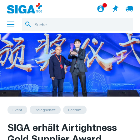
Über uns
Referenzen
Jobs
Blog
zum Webshop
Deutsch
Event
Belegschaft
Fentrim
SIGA erhält Airtightness
Gold Supplier Award