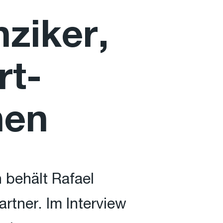
nziker,
rt-
hen
 behält Rafael
rtner. Im Interview