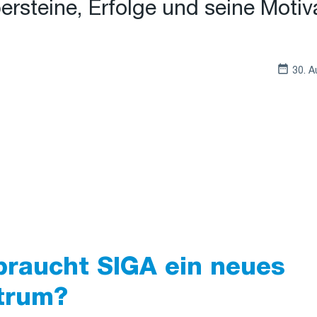
persteine, Erfolge und seine Motiv
30. A
braucht SIGA ein neues
trum?