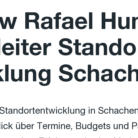
ew Rafael Hu
leiter Stando
klung Schac
r Standortentwicklung in Schachen
ick über Termine, Budgets und Pa