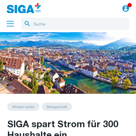
Über uns
Referenzen
Jobs
Blog
zum Webshop
Wissen teilen
Belegschaft
SIGA spart Strom für 300
Haushalte ein