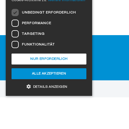
Cookie-Richtlinie zu.
Weitere Informationen
DUTCH
UNBEDINGT ERFORDERLICH
NORWEGIAN
PERFORMANCE
POLISH
TARGETING
SWEDISH
Hilfe
FUNKTIONALITÄT
CZECH
Downloads
DANISH
SIGA-Fachhändler finden
NUR ERFORDERLICH
Häufig gestellte Fragen
HUNGARIAN
Cookie-Einstellungen
ALLE AKZEPTIEREN
ESTONIAN
LATVIAN
DETAILS ANZEIGEN
zur Website
LITHUANIAN
Copyright © 2026 SIGA. Alle Rechte vorbehalten
SLOVAK
Unbedingt erforderlich
Performance
Jobs
Datenschutz
Impressum
AGB
SPANISH
Targeting
Funktionalität
Unbedingt erforderliche Cookies ermöglichen