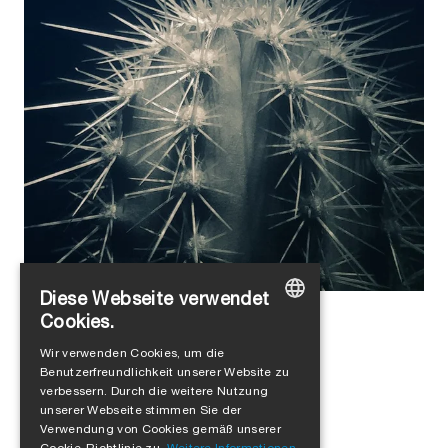
Diese Webseite verwendet
Alejandro Jimenez
in
Produkte
,
Luftdichtheit
Cookies.
Hygrobrid®: Vom Kaktus zur
GERMAN
Wir verwenden Cookies, um die
Weltneuheit in der Bauphysik
Benutzerfreundlichkeit unserer Website zu
ENGLISH
verbessern. Durch die weitere Nutzung
FRENCH
unserer Webseite stimmen Sie der
Verwendung von Cookies gemäß unserer
ITALIAN