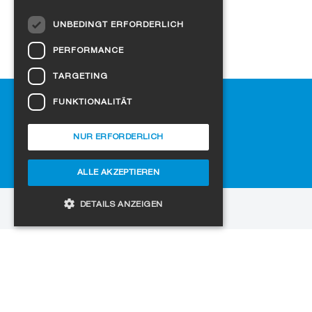
DUTCH
UNBEDINGT ERFORDERLICH
NORWEGIAN
PERFORMANCE
POLISH
TARGETING
SWEDISH
Hilfe
FUNKTIONALITÄT
CZECH
Downloads
DANISH
SIGA-Fachhändler finden
NUR ERFORDERLICH
Häufig gestellte Fragen
HUNGARIAN
Cookie-Einstellungen
ALLE AKZEPTIEREN
ESTONIAN
LATVIAN
DETAILS ANZEIGEN
zur Website
LITHUANIAN
Copyright © 2026 SIGA. Alle Rechte vorbehalten
SLOVAK
Unbedingt erforderlich
Performance
Jobs
Datenschutz
Impressum
AGB
SPANISH
Targeting
Funktionalität
Unbedingt erforderliche Cookies ermöglichen
wesentliche Kernfunktionen der Website wie die