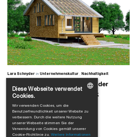
Lara Schnyder
in
Unternehmenskultur
,
Nachhaltigkeit
«Ich wollte dort anfangen, wo der
Diese Webseite verwendet
Mensch lebt, dort wo er Dreck
Cookies.
GERMAN
produziert.»
Wir verwenden Cookies, um die
Benutzerfreundlichkeit unserer Website zu
ENGLISH
verbessern. Durch die weitere Nutzung
FRENCH
unserer Webseite stimmen Sie der
Verwendung von Cookies gemäß unserer
ITALIAN
Cookie-Richtlinie zu.
Weitere Informationen