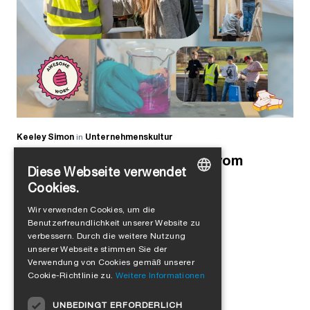
Keeley Simon
in
Unternehmenskultur
Früh übt sich: Tino berichtet vom
Diese Webseite verwendet
Zukunftstag bei SIGA
Cookies.
GERMAN
Wir verwenden Cookies, um die
Benutzerfreundlichkeit unserer Website zu
ENGLISH
verbessern. Durch die weitere Nutzung
FRENCH
unserer Webseite stimmen Sie der
Mehr laden
Verwendung von Cookies gemäß unserer
ITALIAN
Cookie-Richtlinie zu.
Weitere Informationen
DUTCH
UNBEDINGT ERFORDERLICH